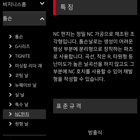
비지니스폼
특 징
톰슨
NC 펀치는 정밀 NC 가공으로 제조된 조
톰슨
각형입니다. 톰슨날로는 생성이 어려운
G시리즈
형상 부분에 분리형으로 장착하는 파츠
TIGNITE
로 사용합니다. 곡선, 작은 R, 타원형 등
난이도가 높은 날곡선을 하지 않고도 그
미싱칼 리더 괘
부분에 NC 호치를 사용할 수 있어 채발
코팅 날
형을 작성할 수 있습니다.
뉴웨이브 날
실 날
특수 날
표 준 규 격
NC펀치
원형 날
방출식