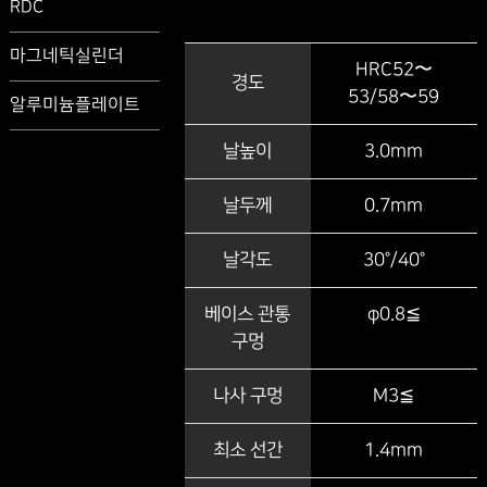
RDC
마그네틱실린더
HRC52〜
경도
53/58〜59
알루미늄플레이트
날높이
3.0mm
날두께
0.7mm
날각도
30°/40°
베이스 관통
φ0.8≦
구멍
나사 구멍
M3≦
최소 선간
1.4mm